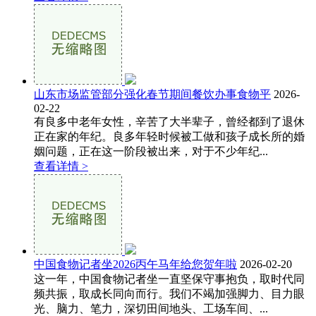
山东市场监管部分强化春节期间餐饮办事食物平
2026-
02-22
有良多中老年女性，辛苦了大半辈子，曾经都到了退休
正在家的年纪。良多年轻时候被工做和孩子成长所的婚
姻问题，正在这一阶段被出来，对于不少年纪...
查看详情 >
中国食物记者坐2026丙午马年给您贺年啦
2026-02-20
这一年，中国食物记者坐一直坚保守事抱负，取时代同
频共振，取成长同向而行。我们不竭加强脚力、目力眼
光、脑力、笔力，深切田间地头、工场车间、...