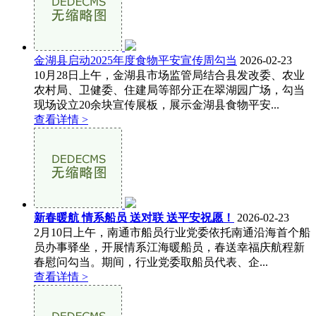
金湖县启动2025年度食物平安宣传周勾当
2026-02-23
10月28日上午，金湖县市场监管局结合县发改委、农业
农村局、卫健委、住建局等部分正在翠湖园广场，勾当
现场设立20余块宣传展板，展示金湖县食物平安...
查看详情 >
新春暖航 情系船员 送对联 送平安祝愿！
2026-02-23
2月10日上午，南通市船员行业党委依托南通沿海首个船
员办事驿坐，开展情系江海暖船员，春送幸福庆航程新
春慰问勾当。期间，行业党委取船员代表、企...
查看详情 >