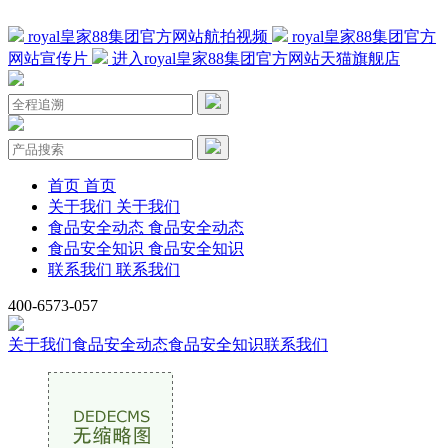
royal皇家88集团官方网站航拍视频
royal皇家88集团官方
网站宣传片
进入royal皇家88集团官方网站天猫旗舰店
首页
首页
关于我们
关于我们
食品安全动态
食品安全动态
食品安全知识
食品安全知识
联系我们
联系我们
400-6573-057
关于我们
食品安全动态
食品安全知识
联系我们