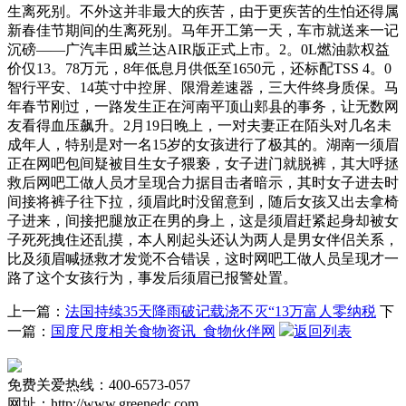
生离死别。不外这并非最大的疾苦，由于更疾苦的生怕还得属
新春佳节期间的生离死别。马年开工第一天，车市就送来一记
沉磅——广汽丰田威兰达AIR版正式上市。2。0L燃油款权益
价仅13。78万元，8年低息月供低至1650元，还标配TSS 4。0
智行平安、14英寸中控屏、限滑差速器，三大件终身质保。马
年春节刚过，一路发生正在河南平顶山郏县的事务，让无数网
友看得血压飙升。2月19日晚上，一对夫妻正在陌头对几名未
成年人，特别是对一名15岁的女孩进行了极其的。湖南一须眉
正在网吧包间疑被目生女子猥亵，女子进门就脱裤，其大呼拯
救后网吧工做人员才呈现合力据目击者暗示，其时女子进去时
间接将裤子往下拉，须眉此时没留意到，随后女孩又出去拿椅
子进来，间接把腿放正在男的身上，这是须眉赶紧起身却被女
子死死拽住还乱摸，本人刚起头还认为两人是男女伴侣关系，
比及须眉喊拯救才发觉不合错误，这时网吧工做人员呈现才一
路了这个女孩行为，事发后须眉已报警处置。
上一篇：
法国持续35天降雨破记载浇不灭“13万富人零纳税
下
一篇：
国度尺度相关食物资讯_食物伙伴网
返回列表
免费关爱热线：400-6573-057
网址：http://www.greenedc.com