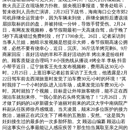
救火员正正在现场努力扑救。据央视旧事报道，警务处暗示，
暂未收到人员伤亡演讲。2月23日下战书，海南海口公交市郊2
司机薛继全运营途中，因为车辆未到坐，薛继全婉拒后遭该须
眉掠取标的目的盘，并被持续一分钟，导致手臂受伤。2月24
日，有网友发视频称，春节假期最初一天高速自驾，由于晚了
5秒下高速错过免费时段，付了1700余元。26日，记者采访到
当事人兰姐，她暗示发视频是想提示大师，春节假期高速公拥
堵，必然不要有侥幸心，近日，沉庆。36斤活羊烤完剩6。9斤
商家回应：喜好活动的羊和不喜好活动的羊 烤出来是纷歧样
的。顾客质疑这合理吗？#小强热线从播说 #烤全羊 李杨 抖音
小帮手近日，辽宁旅客王先生发布视频称，费用高达30元/小
时。2月25日，上逛旧事记者起首采访了王先生，他透露是2月
22日驾车前去西湖旅逛时发觉了泊车费30元/小时的环境！“其
时我排了一个小时的队进入泊车场，成果发觉泊车费30元/小
时。其时就拍了个视频，目标是让外埠旅客晓得，能不正在西
湖泊车就别来停。”“我心里的石头终究落地了！”2月26日，方
才做了妈妈的24岁新疆女子迪丽对前来的武汉大学中南病院产
科副从任医师徐丹感慨道。当天凌晨，颠末20多位医护的接力
救治，迪丽正在武汉生下了稀有的五胞胎，安然。“这是我为
妊妇接生过的最多的一次多胎怀胎。文 顾远山编纂 顾远山若
问这事实什么事最能让人感应疾苦？那生怕当属取至亲之间的