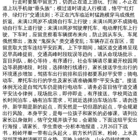
行走时要集中留意力，切勿正在道上游玩、打闹，不正在
道上玩手机做“垂头族”；横过道时请走人行横道，恪守“红灯
停、绿灯行”交通法则；不正在汽车临近时猛跑横穿马或俄然
折返。未满12周岁不成骑自行车上行驶；未满16周岁不成骑电
动自行车上道行驶；未满18周岁驾驶摩托车、电动摩托车上行
驶。下车时，应留意察看车辆摆布来向，防止因从车头、车尾
俄然窜出，激发 “鬼探头” 类交通变乱；车辆存正在盲区，需
留意取大货车连结平安距离。上下学期间，城区道交通将呈现
迟早高峰提前、交通高峰时段耽误等趋向，请从命现场批示，
盲目列队，耐心等待，有序通行。社会车辆请尽量避开校园周
边等易拥堵段、时段，选择绕行线通行。家长接送学生出行的
环境逐步增加，驾搭车出行前排和后排都要系好平安带；骑电
动车、摩托车出行的学生及家长请准确佩带“平安头盔”。接送
体例无论是自驾汽车仍是骑行电动车，请务必盲目恪守道交通
平安法令律例，现场批示，即停即走，有序接送。学校周边道
长时间泊车，确有泊车需求，可就近选择泊车场泊车，请勿违
停。新学期是新的起点，而安然是一切但愿的起点，学会规避
出行风险、本身平安，是每一位孩子和家长的必修课。请列位
家长以身做则，恪守交规并孩子知，会避险，下面这组平安出
行海报，请家长、学生查收~分析本地报道，2月26日下战
书，粉岭坪輋一带有山头起火，前方长约百米。粉岭、上水及
深圳莲塘都清晰可见火势。至晚上8时许，山火仍持续燃烧，