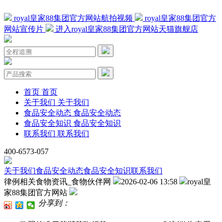
royal皇家88集团官方网站航拍视频
royal皇家88集团官方
网站宣传片
进入royal皇家88集团官方网站天猫旗舰店
首页
首页
关于我们
关于我们
食品安全动态
食品安全动态
食品安全知识
食品安全知识
联系我们
联系我们
400-6573-057
关于我们
食品安全动态
食品安全知识
联系我们
律例相关食物资讯_食物伙伴网
2026-02-06 13:58
royal皇
家88集团官方网站
分享到：